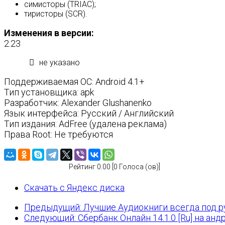
симисторы (TRIAC);
тиристоры (SCR).
Изменения в версии:
2.23
не указано
Поддерживаемая ОС: Android 4.1+
Тип установщика: apk
Разработчик: Alexander Glushanenko
Язык интерфейса: Русский / Английский
Тип издания: AdFree (удалена реклама)
Права Root: Не требуются
Рейтинг 0.00 [0 Голоса (ов)]
Скачать с Яндекс диска
Предыдущий: Лучшие Аудиокниги всегда под руко
Следующий: Сбербанк Онлайн 14.1.0 [Ru] на ан