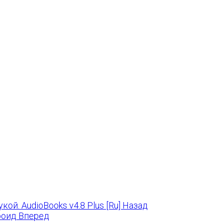
й. AudioBooks v4.8 Plus [Ru]
Назад
дроид
Вперед