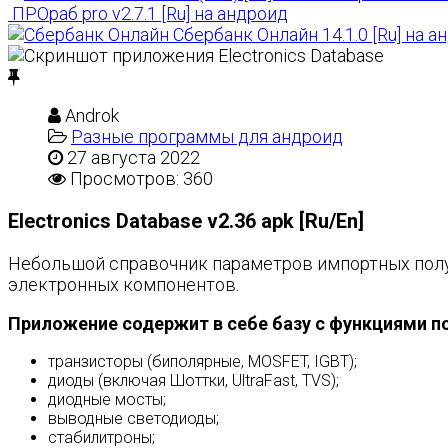
ПРОраб pro v2.7.1 [Ru] на андроид
Сбербанк Онлайн 14.1.0 [Ru] на а
Androk
Разные программы для андроид
27 августа 2022
Просмотров: 360
Electronics Database v2.36 apk [Ru/En]
Небольшой справочник параметров импортных полу
электронных компонентов.
Приложение содержит в себе базу с функциями п
транзисторы (биполярные, MOSFET, IGBT);
диоды (включая Шоттки, UltraFast, TVS);
диодные мосты;
выводные светодиоды;
стабилитроны;