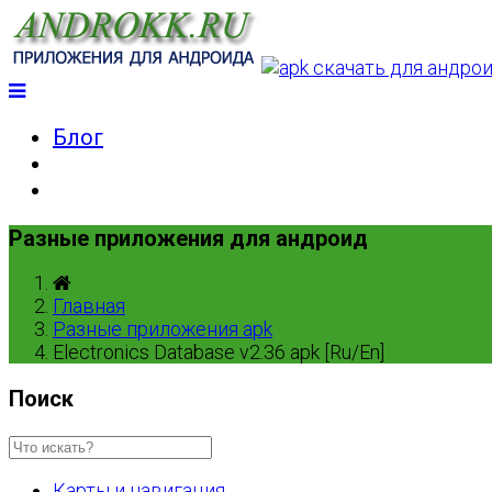
Блог
Разные приложения для андроид
Главная
Разные приложения apk
Electronics Database v2.36 apk [Ru/En]
Поиск
Карты и навигация