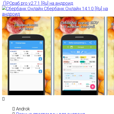
ПРОраб pro v2.7.1 [Ru] на андроид
Сбербанк Онлайн 14.1.0 [Ru] на
андроид
Androk