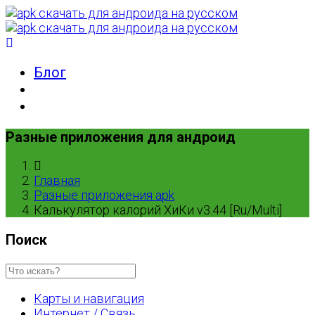
Блог
Разные приложения для андроид
Главная
Разные приложения apk
Калькулятор калорий ХиКи v3.44 [Ru/Multi]
Поиск
Карты и навигация
Интернет / Связь