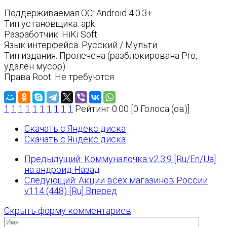
Поддерживаемая ОС: Android 4.0.3+
Тип установщика: apk
Разработчик: HiKi Soft
Язык интерфейса: Русский / Мульти
Тип издания: Пролечена (разблокирована Pro,
удалён мусор)
Права Root: Не требуются
1
1
1
1
1
1
1
1
1
1
Рейтинг 0.00 [0 Голоса (ов)]
Скачать с Яндекс диска
Скачать с Яндекс диска
Предыдущий: Коммуналочка v2.3.9 [Ru/En/Ua]
на андроид
Назад
Следующий: Акции всех магазинов России
v114 (448) [Ru]
Вперед
Скрыть форму комментариев