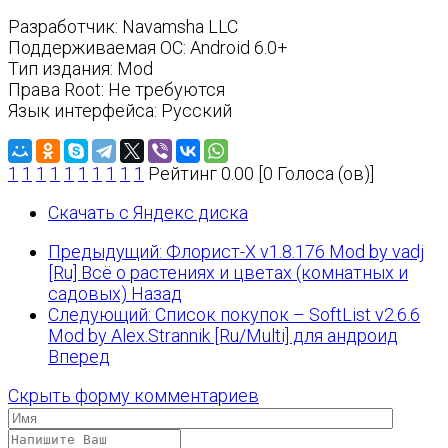
Разработчик: Navamsha LLC
Поддерживаемая ОС: Android 6.0+
Тип издания: Mod
Права Root: Не требуются
Язык интерфейса: Русский
1
1
1
1
1
1
1
1
1
1
Рейтинг 0.00 [0 Голоса (ов)]
Скачать с Яндекс диска
Предыдущий: Флорист-X v1.8.176 Mod by vadj
[Ru] Всё о растениях и цветах (комнатных и
садовых)
Назад
Следующий: Список покупок – SoftList v2.6.6
Mod by Alex.Strannik [Ru/Multi] для андроид
Вперед
Скрыть форму комментариев