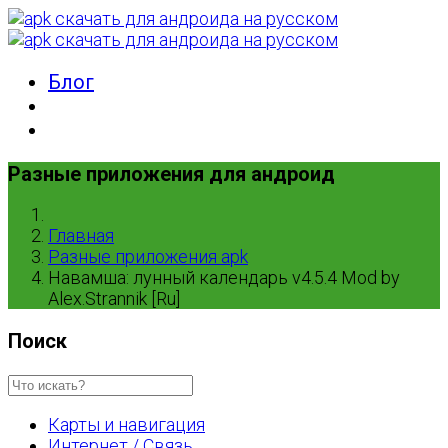
Блог
Разные приложения для андроид
Главная
Разные приложения apk
Навамша: лунный календарь v4.5.4 Mod by
Alex.Strannik [Ru]
Поиск
Карты и навигация
Интернет / Связь