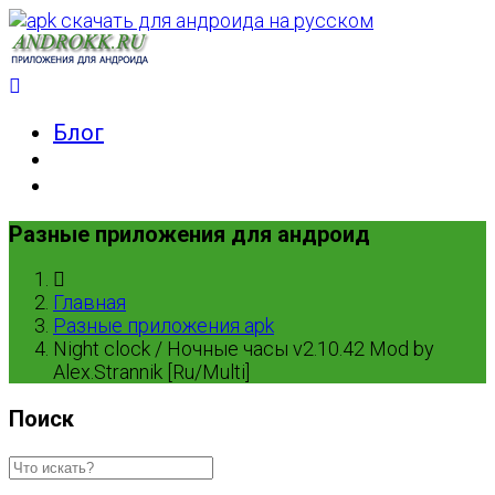
Блог
Разные приложения для андроид
Главная
Разные приложения apk
Night clock / Ночные часы v2.10.42 Mod by
Alex.Strannik [Ru/Multi]
Поиск