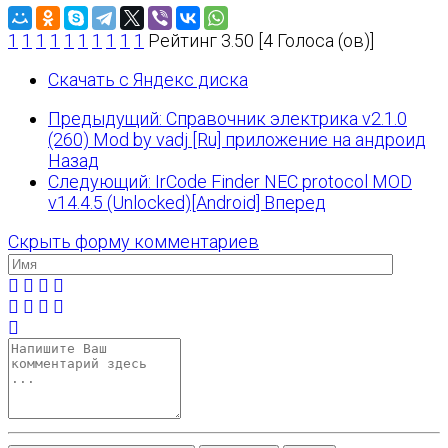
1
1
1
1
1
1
1
1
1
1
Рейтинг 3.50 [4 Голоса (ов)]
Скачать с Яндекс диска
Предыдущий: Справочник электрика v2.1.0
(260) Mod by vadj [Ru] приложение на андроид
Назад
Следующий: IrCode Finder NEC protocol MOD
v14.4.5 (Unlocked)[Android]
Вперед
Скрыть форму комментариев