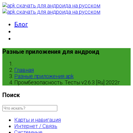
Блог
Разные приложения для андроид
Главная
Разные приложения apk
Промбезопасность. Тесты v2.6.3 [Ru] 2022г
Поиск
Карты и навигация
Интернет / Связь
Системные