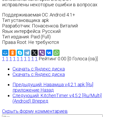
исправлены некоторые ошибки в вопросах
Поддерживаемая ОС: Android 4.1+
Тип установщика: apk
Разработчик: Понасенков Виталий
Язык интерфейса: Русский
Тип издания: Paid (Full)
Права Root: Не требуются
1
1
1
1
1
1
1
1
1
1
Рейтинг 0.00 [0 Голоса (ов)]
Скачать с Яндекс диска
Скачать с Яндекс диска
Предыдущий: Навамша v4.2.1 apk [Ru]
приложение
Назад
Следующий: KitchenTimer v4.5.2 [Ru/Multi]
(Android)
Вперед
Скрыть форму комментариев