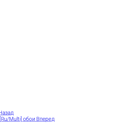
Назад
[Ru/Multi] обои
Вперед