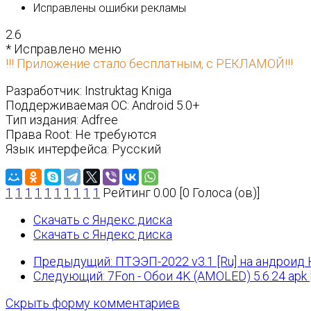
Исправлены ошибки рекламы
2.6
* Исправлено меню
!!! Приложение стало бесплатным, с РЕКЛАМОЙ!!!
Разработчик: Instruktag Kniga
Поддерживаемая ОС: Android 5.0+
Тип издания: Adfree
Права Root: Не требуются
Язык интерфейса: Русский
1
1
1
1
1
1
1
1
1
1
Рейтинг 0.00 [0 Голоса (ов)]
Скачать с Яндекс диска
Скачать с Яндекс диска
Предыдущий: ПТЭЭП-2022 v3.1 [Ru] на андроид
Следующий: 7Fon - Обои 4K (AMOLED) 5.6.24 apk 
Скрыть форму комментариев