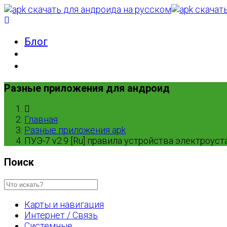
Блог
Разные приложения для андроид
Главная
Разные приложения apk
ПУЭ-7 v2.9 [Ru] правила устройства электроус
Поиск
Карты и навигация
Интернет / Связь
Системные