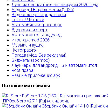
Лучшие бесплатные антивирусы 2026 года
Андроид ТВ приложения (2026)
Видеоплееры и редакторы
Текст / Читалки
Автомобили и транспорт
Здоровье и спорт
Автомагнитолы андроид
Игры apk mod 2026
Музыка и аудио
Фотография
Погода (Мод, Без рекламы)
Виджеты (apk mod)
Лаунчеры для андроид ТВ и автомагнитол
Root права
Разные приложения apk
Похожие материалы
RuStore 1.3.6 (159) [Ru] магазин приложени
ПРОраб pro v2.7.1 [Ru] на андроид
Сбербанк Онлайн 14.1.0 [Ru] на а