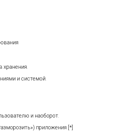
рования
в хранения.
ниями и системой.
ользователю и наоборот.
Разморозить») приложения [*]