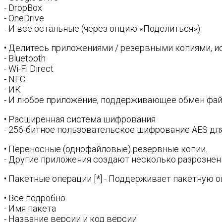
- DropBox
- OneDrive
- И все остальные (через опцию «Поделиться»)
• Делитесь приложениями / резервными копиями, 
- Bluetooth
- Wi-Fi Direct
- NFC
- ИК
- И любое приложение, поддерживающее обмен файл
• Расширенная система шифрования
- 256-битное пользовательское шифрование AES дл
• Переносные (однофайловые) резервные копии.
- Другие приложения создают несколько разрознен
• Пакетные операции [*] - Поддерживает пакетную 
• Все подробно.
- Имя пакета
- Название версии и код версии