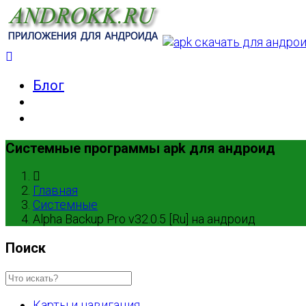
Блог
Системные программы apk для андроид
Главная
Системные
Alpha Backup Pro v32.0.5 [Ru] на андроид
Поиск
Карты и навигация