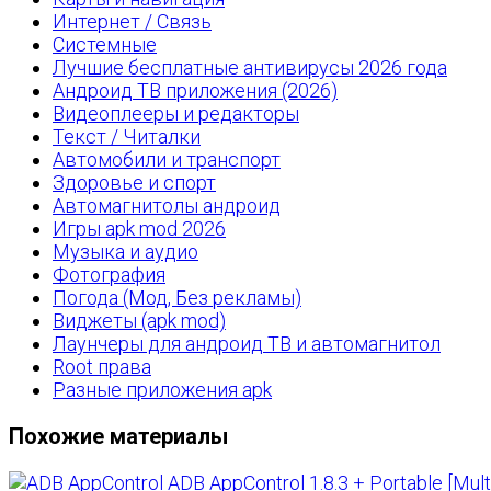
Интернет / Связь
Системные
Лучшие бесплатные антивирусы 2026 года
Андроид ТВ приложения (2026)
Видеоплееры и редакторы
Текст / Читалки
Автомобили и транспорт
Здоровье и спорт
Автомагнитолы андроид
Игры apk mod 2026
Музыка и аудио
Фотография
Погода (Мод, Без рекламы)
Виджеты (apk mod)
Лаунчеры для андроид ТВ и автомагнитол
Root права
Разные приложения apk
Похожие материалы
ADB AppControl 1.8.3 + Portable [Mul