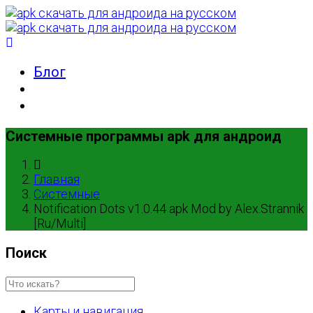
Блог
Системные программы apk для андроид
Главная
Системные
Notification Dots v1.0.44 apk Mod by Alex.Strannik
[Ru/Multi]
Поиск
Карты и навигация