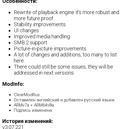
Особенности:
Rewrite of playback engine it's more robust and
more future proof.
Stability improvements.
UI changes.
Improved media handling.
SMB 2 support.
Picture-in-picture improvements.
A lot of changes and additions, too many to list
here.
There could still be some issues, they will be
addressed in next versions.
ModInfo:
ClearModRus.
Оставилен английский и добавлен русский языки.
ARMv7a + ARM64v8a.
Подпись изменена.
История изменений:
v3.07.221