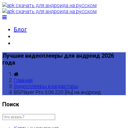
Блог
Лучшие видеоплееры для андроид 2026
года
Главная
Видеоплееры и редакторы
BSPlayer Pro 3.06.220 [Ru] на андроид
Поиск