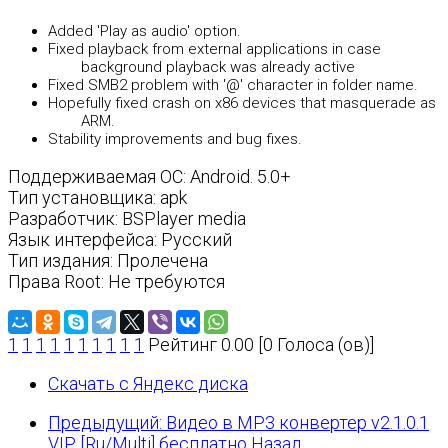
Added 'Play as audio' option.
Fixed playback from external applications in case
background playback was already active
Fixed SMB2 problem with '@' character in folder name.
Hopefully fixed crash on x86 devices that masquerade as
ARM.
Stability improvements and bug fixes.
Поддерживаемая ОС: Android. 5.0+
Тип установщика: apk
Разработчик: BSPlayer media
Язык интерфейса: Русский
Тип издания: Пролечена
Права Root: Не требуются
1
1
1
1
1
1
1
1
1
1
Рейтинг 0.00 [0 Голоса (ов)]
Скачать с Яндекс диска
Предыдущий: Видео в MP3 конвертер v2.1.0.1
VIP [Ru/Multi] бесплатно
Назад