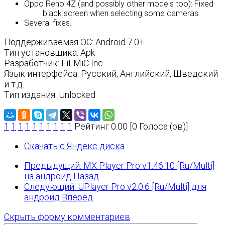
Oppo Reno 4Z (and possibly other models too): Fixed
black screen when selecting some cameras.
Several fixes.
Поддерживаемая ОС: Android 7.0+
Тип установщика: Apk
Разработчик: FiLMiC Inc.
Язык интерфейса: Русский, Английский, Шведский
и т.д.
Тип издания: Unlocked
1
1
1
1
1
1
1
1
1
1
Рейтинг 0.00 [0 Голоса (ов)]
Скачать с Яндекс диска
Предыдущий: MX Player Pro v1.46.10 [Ru/Multi]
на андроид
Назад
Следующий: UPlayer Pro v2.0.6 [Ru/Multi] для
андроид
Вперед
Скрыть форму комментариев