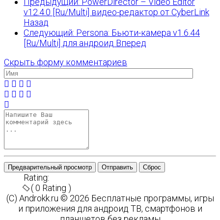
Предыдущий: PowerDirector – Video Editor
v12.4.0 [Ru/Multi] видео-редактор от CyberLink
Назад
Следующий: Persona: Бьюти-камера v1.6.44
[Ru/Multi] для андроид
Вперед
Скрыть форму комментариев
Предварительный просмотр
Отправить
Сброс
Rating:
( 0 Rating )
(C) Androkk.ru © 2026 Бесплатные программы, игры
и приложения для андроид ТВ, смартфонов и
планшетов без рекламы