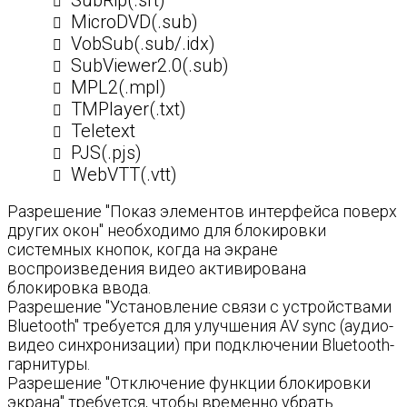
SubRip(.srt)
MicroDVD(.sub)
VobSub(.sub/.idx)
SubViewer2.0(.sub)
MPL2(.mpl)
TMPlayer(.txt)
Teletext
PJS(.pjs)
WebVTT(.vtt)
Разрешение "Показ элементов интерфейса поверх
других окон" необходимо для блокировки
системных кнопок, когда на экране
воспроизведения видео активирована
блокировка ввода.
Разрешение "Установление связи с устройствами
Bluetooth" требуется для улучшения AV sync (аудио-
видео синхронизации) при подключении Bluetooth-
гарнитуры.
Разрешение "Отключение функции блокировки
экрана" требуется, чтобы временно убрать