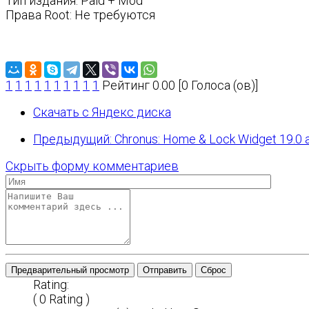
Тип издания: Paid + Mod
Права Root: Не требуются
1
1
1
1
1
1
1
1
1
1
Рейтинг 0.00 [0 Голоса (ов)]
Скачать с Яндекс диска
Предыдущий: Chronus: Home & Lock Widget 19.0 a
Скрыть форму комментариев
Предварительный просмотр
Отправить
Сброс
Rating:
( 0 Rating )