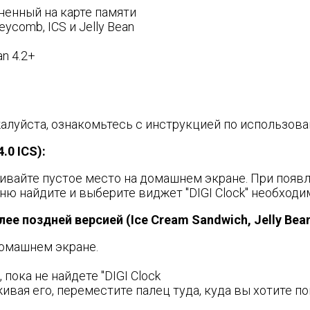
аненный на карте памяти
ycomb, ICS и Jelly Bean
n 4.2+
жалуйста, ознакомьтесь с инструкцией по использов
.0 ICS):
ивайте пустое место на домашнем экране. При появ
ю найдите и выберите виджет "DIGI Clock" необходи
е поздней версией (Ice Cream Sandwich, Jelly Bean
домашнем экране.
пока не найдете "DIGI Clock
вая его, переместите палец туда, куда вы хотите по