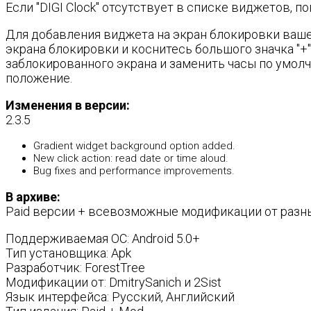
Если "DIGI Clock" отсутствует в списке виджетов, 
Для добавления виджета на экран блокировки вашег
экрана блокировки и коснитесь большого значка "+
заблокированного экрана и заменить часы по умолч
положение.
Изменения в версии:
2.3.5
Gradient widget background option added.
New click action: read date or time aloud.
Bug fixes and performance improvements.
В архиве:
Paid версии + всевозможные модификации от разн
Поддерживаемая ОС: Android 5.0+
Тип установщика: Apk
Разработчик: ForestTree
Модификации от: DmitrySanich и 2Sist
Язык интерфейса: Русский, Английский