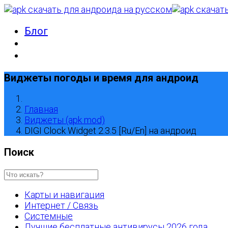
Блог
Виджеты погоды и время для андроид
Главная
Виджеты (apk mod)
DIGI Clock Widget 2.3.5 [Ru/En] на андроид
Поиск
Карты и навигация
Интернет / Связь
Системные
Лучшие бесплатные антивирусы 2026 года