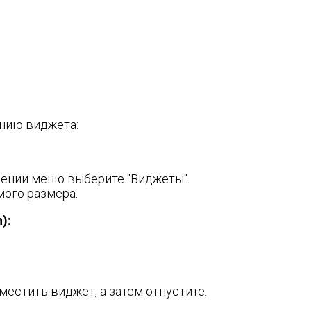
анию виджета:
лении меню выберите "Виджеты".
мого размера.
):
местить виджет, а затем отпустите.