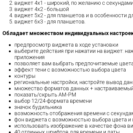
виджет 4x1 - широкий, по желанию с секундам
виджет 4x2 - большой
виджет 5x2 - для планшетов и в особенности дл
виджет 6x3 - для планшетов.
Обладает множеством индивидуальных настроек,
предпросмотр виджета в ходе установки
выберите действия при нажатии на виджет: на
приложения
позволяет вам выбрать предпочитаемые цвета
эффект тени с возможностью выбора цвета
контуры
региональные настройки, настройте вывод дан
множество форматов данных + настраиваемый
показать/скрыть AM-PM
выбор 12/24-формата времени
значок будильника
возможность отображения времени с секундам
фон виджета с возможностью выбора цвета и п
использовать изображение в качестве фона в
40 отличных шрифтов для времени и даты ...