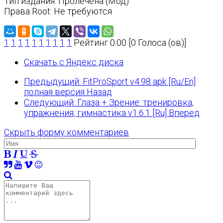
Тип издания: Пролечена (Мод)
Права Root: Не требуются
1
1
1
1
1
1
1
1
1
1
Рейтинг 0.00 [0 Голоса (ов)]
Скачать с Яндекс диска
Предыдущий: FitProSport v4.98 apk [Ru/En]
полная версия
Назад
Следующий: Глаза + Зрение: тренировка,
упражнения, гимнастика v1.6.1 [Ru]
Вперед
Скрыть форму комментариев