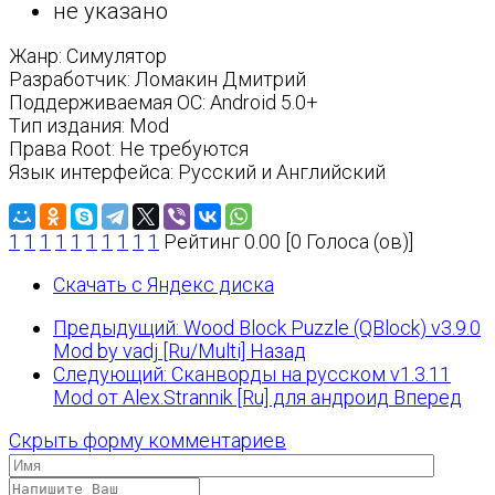
не указано
Жанр: Симулятор
Разработчик: Ломакин Дмитрий
Поддерживаемая ОС: Android 5.0+
Тип издания: Mod
Права Root: Не требуются
Язык интерфейса: Русский и Английский
1
1
1
1
1
1
1
1
1
1
Рейтинг 0.00 [0 Голоса (ов)]
Скачать с Яндекс диска
Предыдущий: Wood Block Puzzle (QBlock) v3.9.0
Mod by vadj [Ru/Multi]
Назад
Следующий: Сканворды на русском v1.3.11
Mod от Alex.Strannik [Ru] для андроид
Вперед
Скрыть форму комментариев