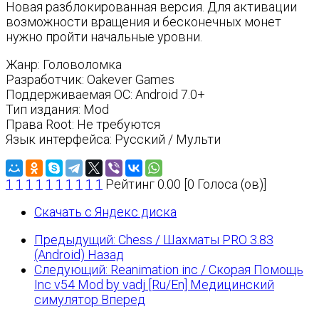
Новая разблокированная версия. Для активации
возможности вращения и бесконечных монет
нужно пройти начальные уровни.
Жанр: Головоломка
Разработчик: Oakever Games
Поддерживаемая ОС: Android 7.0+
Тип издания: Mod
Права Root: Не требуются
Язык интерфейса: Русский / Мульти
1
1
1
1
1
1
1
1
1
1
Рейтинг 0.00 [0 Голоса (ов)]
Скачать с Яндекс диска
Предыдущий: Chess / Шахматы PRO 3.83
(Android)
Назад
Следующий: Reanimation inc / Скорая Помощь
Inc v54 Mod by vadj [Ru/En] Медицинский
симулятор
Вперед